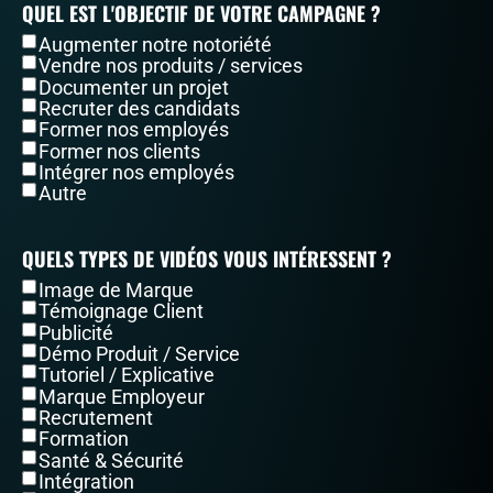
QUEL EST L'OBJECTIF DE VOTRE CAMPAGNE ?
Augmenter notre notoriété
Vendre nos produits / services
Documenter un projet
Recruter des candidats
Former nos employés
Former nos clients
Intégrer nos employés
Autre
QUELS TYPES DE VIDÉOS VOUS INTÉRESSENT ?
Image de Marque
Témoignage Client
Publicité
Démo Produit / Service
Tutoriel / Explicative
Marque Employeur
Recrutement
Formation
Santé & Sécurité
Intégration