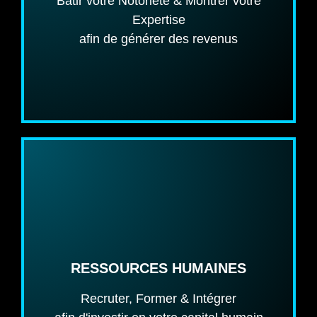
Bâtir votre Notoriété & Montrer votre
Création de contenu
Expertise
afin de générer des revenus
VOIR LES PRIX
TYPES DE VIDÉOS
Marque Employeur
Témoignage Employé
RESSOURCES HUMAINES
Formation
Santé & Sécurité
Recruter, Former & Intégrer
Intégration