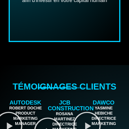
afin d'investir en votre capital humain
VOIR LES PRIX
TÉMOIGNAGES CLIENTS
AUTODESK
JCB
DAWCO
CONSTRUCTION
ROBERT DOCHE
YASMINE
PRODUCT
HEBICHE
ROSANA
MARKETING
DIRECTRICE
MARTINEZ
MANAGER
MARKETING
DIRECTRICE